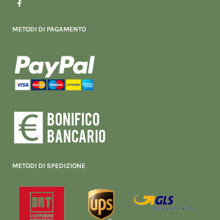
a
c
e
b
METODI DI PAGAMENTO
o
o
k
-
f
METODI DI SPEDIZIONE