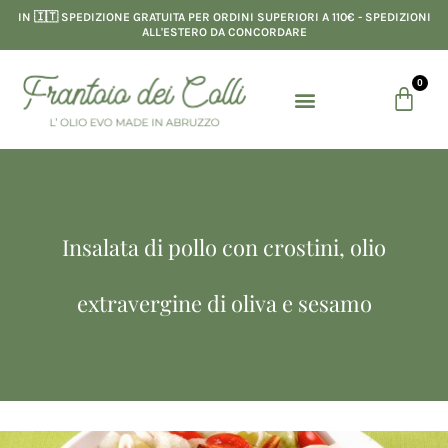
Vai
IN 🇮🇹 SPEDIZIONE GRATUITA PER ORDINI SUPERIORI A 110€ - SPEDIZIONI
al
ALL'ESTERO DA CONCORDARE
contenuto
0
Menu
Carre
LINEA RISTORAZIONE
Insalata di pollo con crostini, olio
extravergine di oliva e sesamo