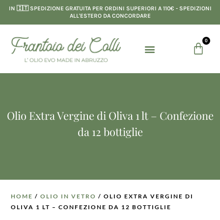
Vai
IN 🇮🇹 SPEDIZIONE GRATUITA PER ORDINI SUPERIORI A 110€ - SPEDIZIONI
al
ALL'ESTERO DA CONCORDARE
contenuto
0
Menu
Carre
LINEA RISTORAZIONE
Olio Extra Vergine di Oliva 1 lt – Confezione
da 12 bottiglie
HOME
/
OLIO IN VETRO
/ OLIO EXTRA VERGINE DI
OLIVA 1 LT – CONFEZIONE DA 12 BOTTIGLIE