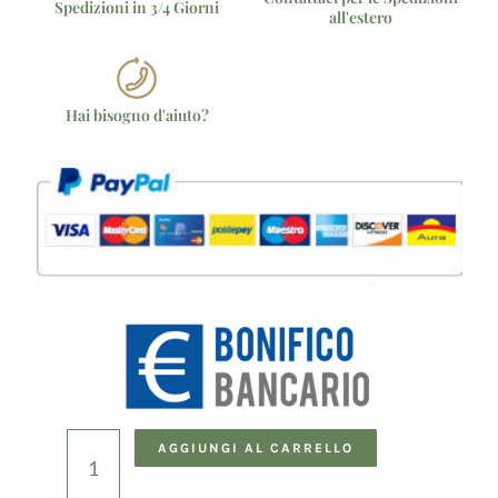
Spedizioni in 3/4 Giorni
all'estero
Hai bisogno d'aiuto?
Olio
AGGIUNGI AL CARRELLO
Extra
Vergine