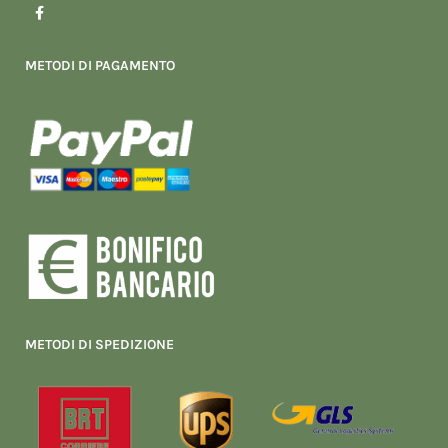
F
a
c
e
b
METODI DI PAGAMENTO
o
o
k
-
f
METODI DI SPEDIZIONE