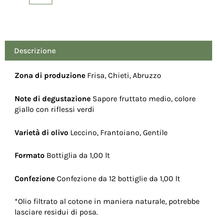
di
Oliva
1
lt
-
Descrizione
Confezione
da
Zona di produzione
Frisa, Chieti, Abruzzo
12
bottiglie
Note di degustazione
Sapore fruttato medio, colore
quantità
giallo con riflessi verdi
Varietà di olivo
Leccino, Frantoiano, Gentile
Formato
Bottiglia da 1,00 lt
Confezione
Confezione da 12 bottiglie da 1,00 lt
*Olio filtrato al cotone in maniera naturale, potrebbe
lasciare residui di posa.