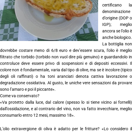
certificano la
denominazione
d’origine (DOP o
IGP); meglio
ancora se l’olio è
anche biologico.
La bottiglia non
dovrebbe costare meno di 6/8 euro e dev’essere scura, l’olio è meglio
filtrato che torbido (torbido non vuol dire più genuino) e guardandolo in
controluce deve essere privo di sospensioni e di depositi eccessivi. Il
colore non è fondamentale, varia dal tipo di olive, ma se è incolore (tipico
degli oli raffinati) o ha toni aranciati denota cattiva lavorazione o
degradazione ossidativa. Al gusto, le uniche vere sensazioni da provare
sono l’amaro e poi il piccante».
Come va conservato?
«Va protetto dalla luce, dal calore (spesso lo si tiene vicino ai fornelli)
dall’ossidazione, e al contrario del vino, non va fatto invecchiare, meglio
consumarlo entro 12 mesi, massimo 18».
L’olio extravergione di oliva è adatto per le fritture? «Lo considero il