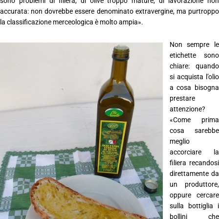
sono problemi di filiera, di olive troppo mature, di lavorazione non
accurata: non dovrebbe essere denominato extravergine, ma purtroppo
la classificazione merceologica è molto ampia».
Non sempre le
etichette sono
chiare: quando
si acquista l’olio
a cosa bisogna
prestare
attenzione?
«Come prima
cosa sarebbe
meglio
accorciare la
filiera recandosi
direttamente da
un produttore,
oppure cercare
sulla bottiglia i
bollini che