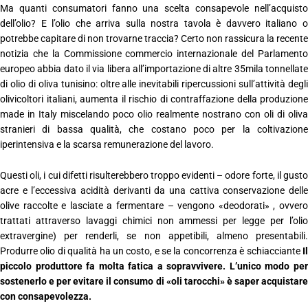
Ma quanti consumatori fanno una scelta consapevole nell’acquisto
dell’olio? E l’olio che arriva sulla nostra tavola è davvero italiano o
potrebbe capitare di non trovarne traccia? Certo non rassicura la recente
notizia che la Commissione commercio internazionale del Parlamento
europeo abbia dato il via libera all’importazione di altre 35mila tonnellate
di olio di oliva tunisino: oltre alle inevitabili ripercussioni sull’attività degli
olivicoltori italiani, aumenta il rischio di contraffazione della produzione
made in Italy miscelando poco olio realmente nostrano con oli di oliva
stranieri di bassa qualità, che costano poco per la coltivazione
iperintensiva e la scarsa remunerazione del lavoro.
Questi oli, i cui difetti risulterebbero troppo evidenti – odore forte, il gusto
acre e l’eccessiva acidità derivanti da una cattiva conservazione delle
olive raccolte e lasciate a fermentare – vengono «deodorati» , ovvero
trattati attraverso lavaggi chimici non ammessi per legge per l’olio
extravergine) per renderli, se non appetibili, almeno presentabili.
Produrre olio di qualità ha un costo, e se la concorrenza è schiacciante
Il
piccolo produttore fa molta fatica a sopravvivere. L’unico modo per
sostenerlo e per evitare il consumo di «oli tarocchi» è saper acquistare
con consapevolezza.