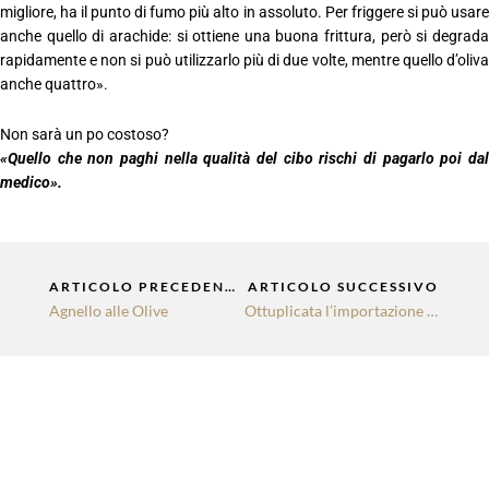
migliore, ha il punto di fumo più alto in assoluto. Per friggere si può usare
anche quello di arachide: si ottiene una buona frittura, però si degrada
rapidamente e non si può utilizzarlo più di due volte, mentre quello d’oliva
anche quattro».
Non sarà un po costoso?
«Quello che non paghi nella qualità del cibo rischi di pagarlo poi dal
medico».
Precedente
Su
ARTICOLO PRECEDENTE
ARTICOLO SUCCESSIVO
Agnello alle Olive
Ottuplicata l’importazione in Italia dell’olio vergine di oliva tunisino