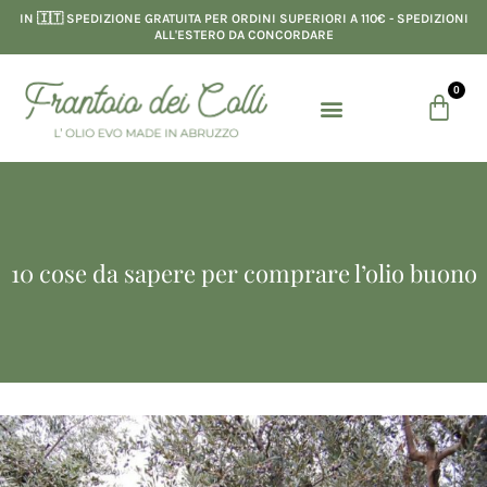
Vai
IN 🇮🇹 SPEDIZIONE GRATUITA PER ORDINI SUPERIORI A 110€ - SPEDIZIONI
al
ALL'ESTERO DA CONCORDARE
contenuto
0
Menu
Carre
LINEA RISTORAZIONE
10 cose da sapere per comprare l’olio buono