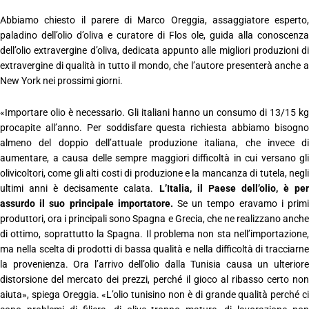
Abbiamo chiesto il parere di Marco Oreggia, assaggiatore esperto,
paladino dell’olio d’oliva e curatore di Flos ole, guida alla conoscenza
dell’olio extravergine d’oliva, dedicata appunto alle migliori produzioni di
extravergine di qualità in tutto il mondo, che l’autore presenterà anche a
New York nei prossimi giorni.
«Importare olio è necessario. Gli italiani hanno un consumo di 13/15 kg
procapite all’anno. Per soddisfare questa richiesta abbiamo bisogno
almeno del doppio dell’attuale produzione italiana, che invece di
aumentare, a causa delle sempre maggiori difficoltà in cui versano gli
olivicoltori, come gli alti costi di produzione e la mancanza di tutela, negli
ultimi anni è decisamente calata.
L’Italia, il Paese dell’olio, è per
assurdo il suo principale importatore.
Se un tempo eravamo i prim
produttori, ora i principali sono Spagna e Grecia, che ne realizzano anche
di ottimo, soprattutto la Spagna. Il problema non sta nell’importazione,
ma nella scelta di prodotti di bassa qualità e nella difficoltà di tracciarne
la provenienza. Ora l’arrivo dell’olio dalla Tunisia causa un ulteriore
distorsione del mercato dei prezzi, perché il gioco al ribasso certo non
aiuta», spiega Oreggia. «L’olio tunisino non è di grande qualità perché ci