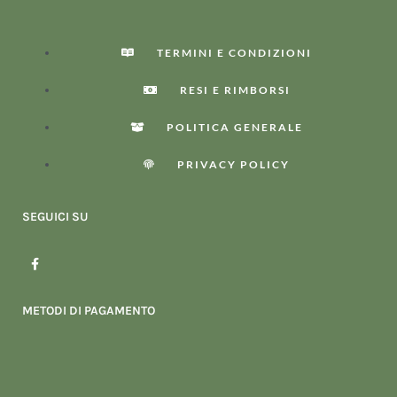
TERMINI E CONDIZIONI
RESI E RIMBORSI
POLITICA GENERALE
PRIVACY POLICY
SEGUICI SU
F
a
c
e
b
METODI DI PAGAMENTO
o
o
k
-
f